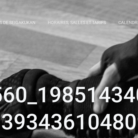
S DE SEIGAKUKAN
HORAIRES, SALLES ET TARIFS
CALENDR
560_19851434
139343610480