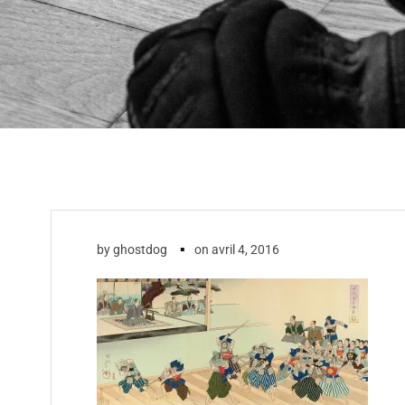
▪
by
ghostdog
on
avril 4, 2016