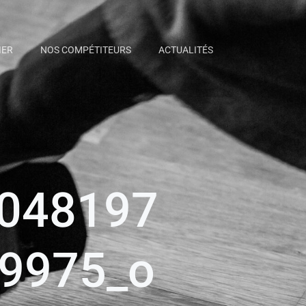
IER
NOS COMPÉTITEURS
ACTUALITÉS
048197
9975_o