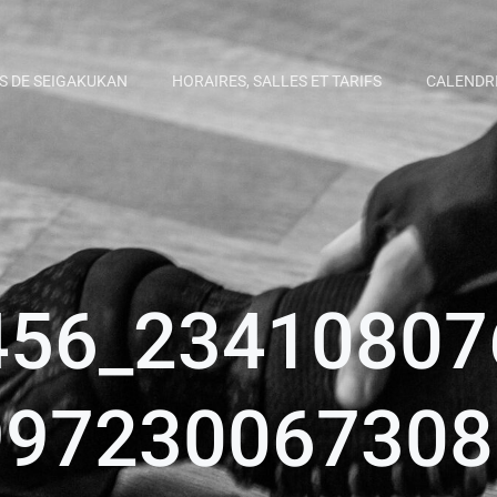
S DE SEIGAKUKAN
HORAIRES, SALLES ET TARIFS
CALENDR
456_23410807
997230067308