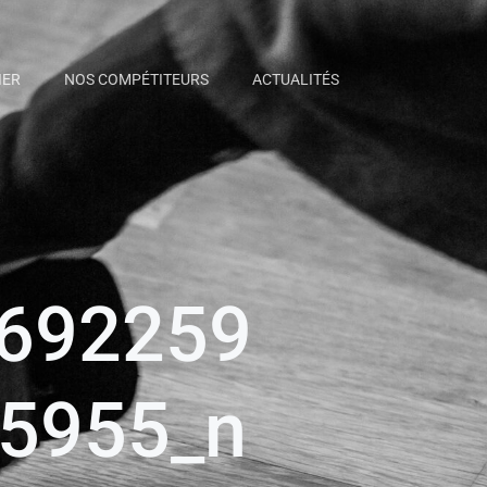
IER
NOS COMPÉTITEURS
ACTUALITÉS
692259
5955_n