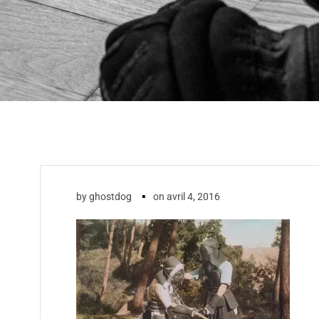
▪
by
ghostdog
on
avril 4, 2016