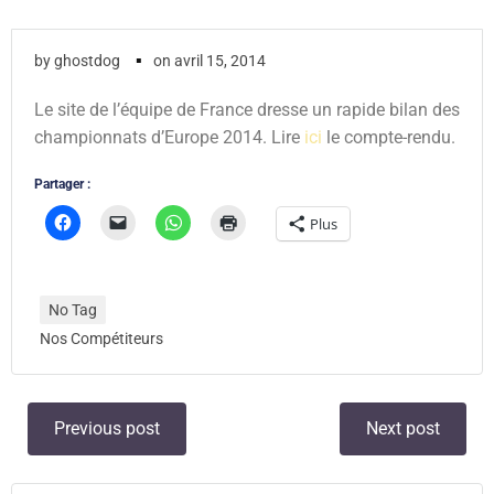
▪
by
ghostdog
on
avril 15, 2014
Le site de l’équipe de France dresse un rapide bilan des
championnats d’Europe 2014. Lire
ici
le compte-rendu.
Partager :
Plus
No Tag
Nos Compétiteurs
Post
Post
Previous post
Next post
navigation
navigation