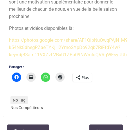
sont une motivation supplémentaire pour donner le
meilleur de chacun de nous, en vue de la belle saison
prochaine !
Photos et vidéos disponibles là:
https://photos.google.com/share/AF1QipNuOwqPAjN_M
k54Nk8dhegPZaeTYKjH2YmoSYpDo92qb7RiFfdY4w?
key=djB3am11VXZvLVBxU1ZBa09NWmluQVRqWEsyUUhR
Partager :
Plus
No Tag
Nos Compétiteurs