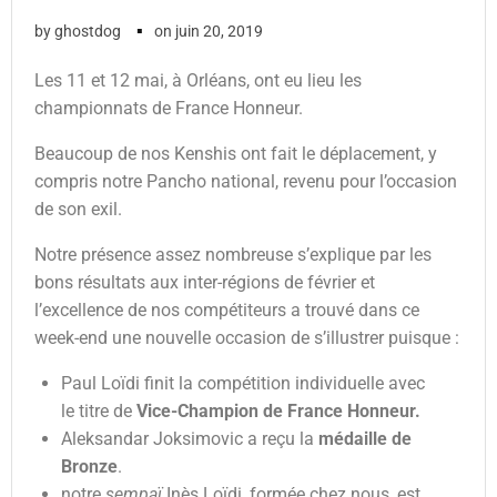
▪
by
ghostdog
on
juin 20, 2019
Les 11 et 12 mai, à Orléans, ont eu lieu les
championnats de France Honneur.
Beaucoup de nos Kenshis ont fait le déplacement, y
compris notre Pancho national, revenu pour l’occasion
de son exil.
Notre présence assez nombreuse s’explique par les
bons résultats aux inter-régions de février et
l’excellence de nos compétiteurs a trouvé dans ce
week-end une nouvelle occasion de s’illustrer puisque :
Paul Loïdi finit la compétition individuelle avec
le titre de
Vice-Champion de France Honneur.
Aleksandar Joksimovic a reçu la
médaille de
Bronze
.
notre
sempaï
Inès Loïdi, formée chez nous, est