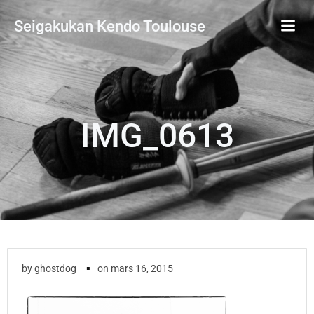
Aller
Seigakukan Kendo Toulouse
au
contenu
IMG_0613
▪
by
ghostdog
on
mars 16, 2015