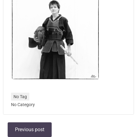
No Tag
No Category
Post
Previous post