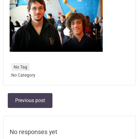
No Tag
No Category
Post
Previous post
navigation
No responses yet