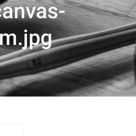
-canvas-
m.jpg