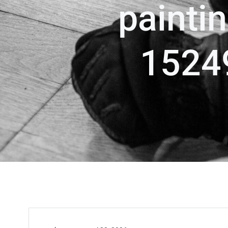
paintin
1524