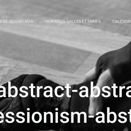
S DE SEIGAKUKAN
HORAIRES, SALLES ET TARIFS
CALENDR
abstract-abstr
essionism-abst