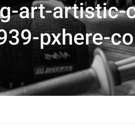
g-art-artistic
939-pxhere-co