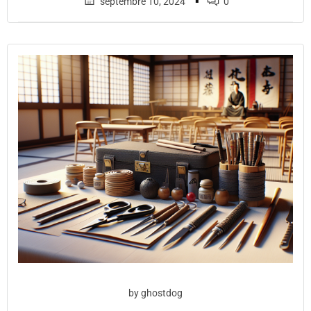
▪
septembre 10, 2024
0
by
ghostdog