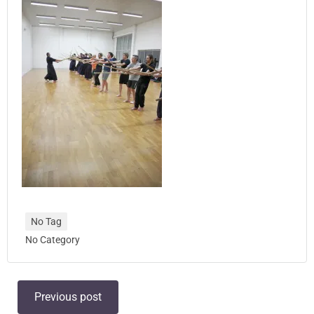
No Tag
No Category
Post
Previous post