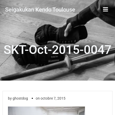
Aller
Seigakukan Kendo Toulouse
au
contenu
SKT-Oct-2015-0047
▪
by
ghostdog
on
octobre 7, 2015