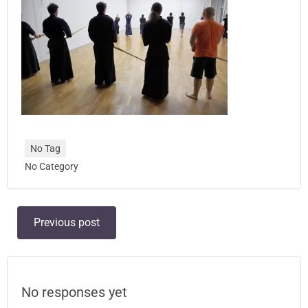
No Tag
No Category
Post
Previous post
navigation
No responses yet