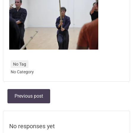
No Tag
No Category
Post
Previous post
navigation
No responses yet