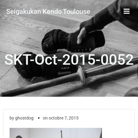
Aller
Seigakukan Kendo Toulouse
au
contenu
SKT-Oct-2015-0052
▪
by
ghostdog
on
octobre 7, 2015