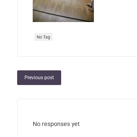
No Tag
Post
Previous post
navigation
No responses yet