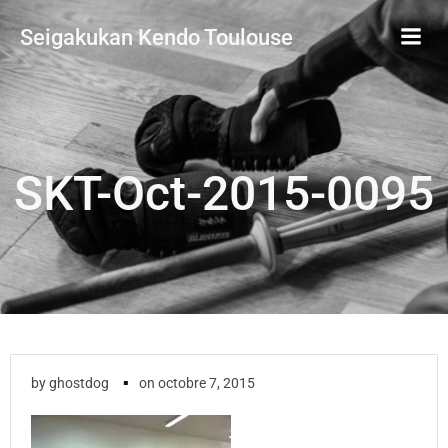
Aller
Seigakukan Kendo Toulouse
au
contenu
SKT-Oct-2015-0095
▪
by
ghostdog
on
octobre 7, 2015