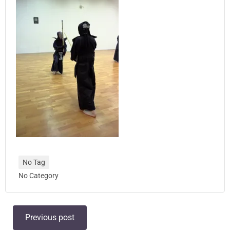
No Tag
No Category
Post
Previous post