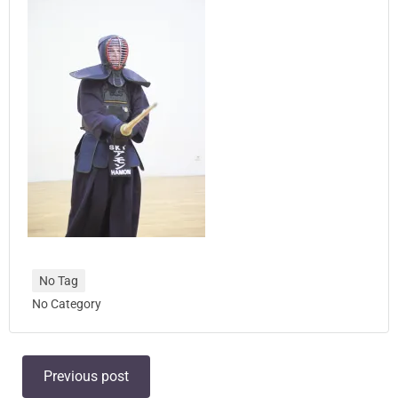
No Tag
No Category
Post
Previous post