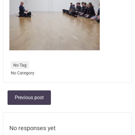
No Tag
No Category
Post
Previous post
navigation
No responses yet