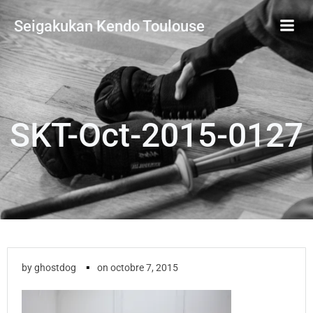
Aller
Seigakukan Kendo Toulouse
au
contenu
SKT-Oct-2015-0127
▪
by
ghostdog
on
octobre 7, 2015