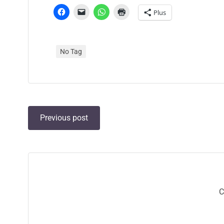
Plus
No Tag
Post
Previous post
navigation
C