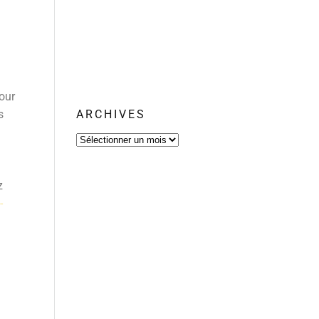
our
s
ARCHIVES
Archives
z
-