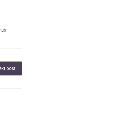
Club
ext post